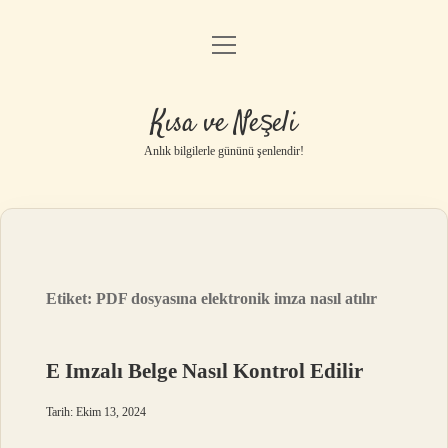
menüyü
Anasayfa
aç
Gizlilik Politikası
Kısa ve Neşeli
Yasal Uyarı
Anlık bilgilerle gününü şenlendir!
Hakkımızda
Etiket:
PDF dosyasına elektronik imza nasıl atılır
E Imzalı Belge Nasıl Kontrol Edilir
Tarih: Ekim 13, 2024