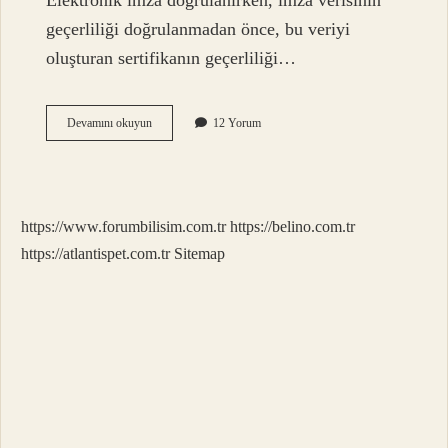
Elektronik imza doğrulanırken, imza verisinin
geçerliliği doğrulanmadan önce, bu veriyi
oluşturan sertifikanın geçerliliği…
E
Devamını okuyun
12 Yorum
Imzalı
Belge
Nasıl
Kontrol
Edilir
https://www.forumbilisim.com.tr
https://belino.com.tr
https://atlantispet.com.tr
Sitemap