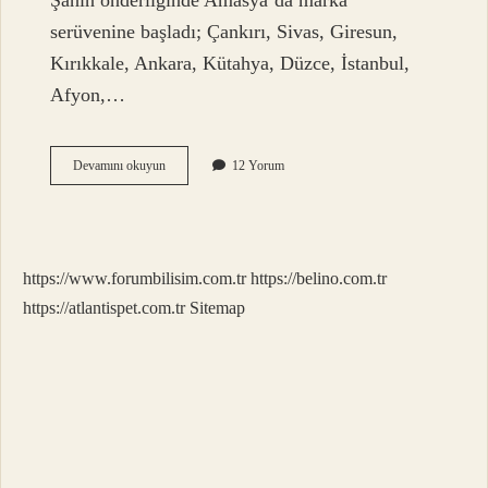
Şahin önderliğinde Amasya’da marka
serüvenine başladı; Çankırı, Sivas, Giresun,
Kırıkkale, Ankara, Kütahya, Düzce, İstanbul,
Afyon,…
Öncü
Devamını okuyun
12 Yorum
Nün
Sahibi
Kim
https://www.forumbilisim.com.tr
https://belino.com.tr
https://atlantispet.com.tr
Sitemap