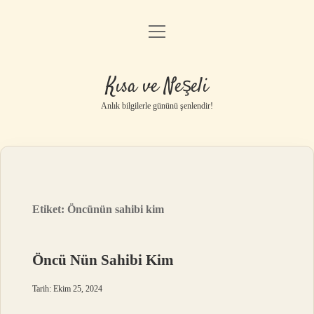
menüyü
Anasayfa
aç
Gizlilik Politikası
Kısa ve Neşeli
Yasal Uyarı
Anlık bilgilerle gününü şenlendir!
Hakkımızda
Etiket:
Öncünün sahibi kim
Öncü Nün Sahibi Kim
Tarih: Ekim 25, 2024