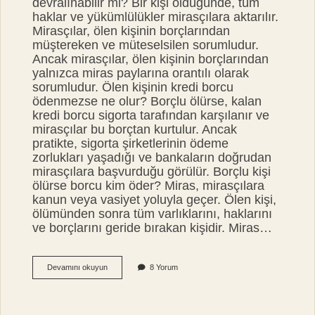
devralınabilir mi? Bir kişi öldüğünde, tüm
haklar ve yükümlülükler mirasçılara aktarılır.
Mirasçılar, ölen kişinin borçlarından
müştereken ve müteselsilen sorumludur.
Ancak mirasçılar, ölen kişinin borçlarından
yalnızca miras paylarına orantılı olarak
sorumludur. Ölen kişinin kredi borcu
ödenmezse ne olur? Borçlu ölürse, kalan
kredi borcu sigorta tarafından karşılanır ve
mirasçılar bu borçtan kurtulur. Ancak
pratikte, sigorta şirketlerinin ödeme
zorlukları yaşadığı ve bankaların doğrudan
mirasçılara başvurduğu görülür. Borçlu kişi
ölürse borcu kim öder? Miras, mirasçılara
kanun veya vasiyet yoluyla geçer. Ölen kişi,
ölümünden sonra tüm varlıklarını, haklarını
ve borçlarını geride bırakan kişidir. Miras…
Ölen
Devamını okuyun
8 Yorum
Bir
Kişinin
Borcu
Silinir