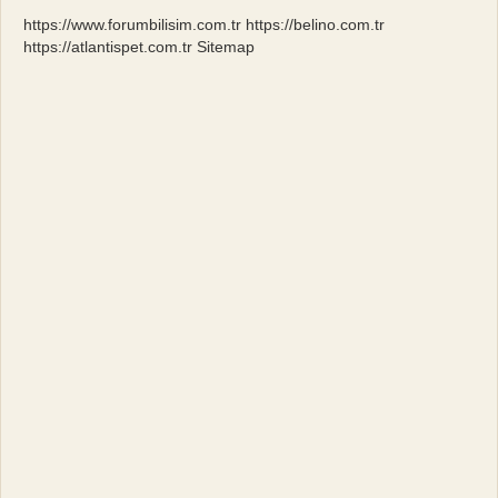
Mi
https://www.forumbilisim.com.tr
https://belino.com.tr
https://atlantispet.com.tr
Sitemap