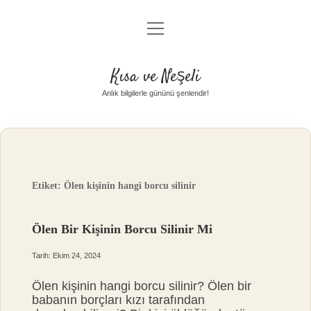
menüyü
Anasayfa
aç
Gizlilik Politikası
Kısa ve Neşeli
Yasal Uyarı
Anlık bilgilerle gününü şenlendir!
Hakkımızda
Etiket:
Ölen kişinin hangi borcu silinir
Ölen Bir Kişinin Borcu Silinir Mi
Tarih: Ekim 24, 2024
Ölen kişinin hangi borcu silinir? Ölen bir
babanın borçları kızı tarafından