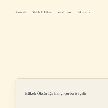
Anasayfa
Gizlilik Politikası
Yasal Uyarı
Hakkımızda
Etiket:
Öksürüğe hangi çorba iyi gelir