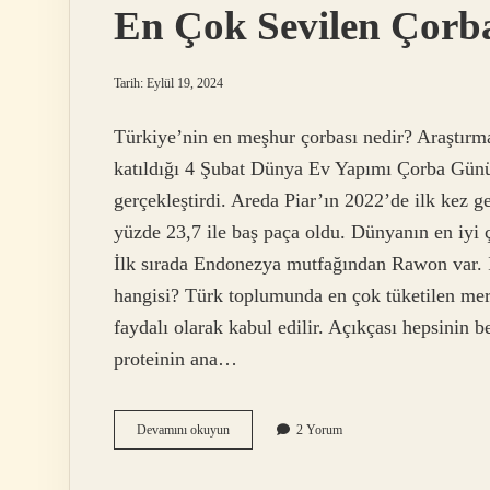
En Çok Sevilen Çorb
Tarih: Eylül 19, 2024
Türkiye’nin en meşhur çorbası nedir? Araştırma
katıldığı 4 Şubat Dünya Ev Yapımı Çorba Günü’
gerçekleştirdi. Areda Piar’ın 2022’de ilk kez ge
yüzde 23,7 ile baş paça oldu. Dünyanın en iyi ç
İlk sırada Endonezya mutfağından Rawon var. İ
hangisi? Türk toplumunda en çok tüketilen merc
faydalı olarak kabul edilir. Açıkçası hepsinin 
proteinin ana…
En
Devamını okuyun
2 Yorum
Çok
Sevilen
Çorba