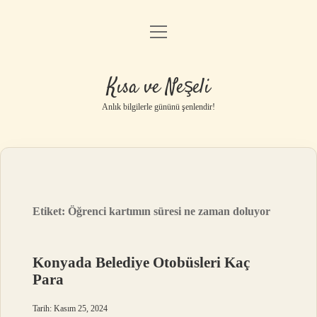
menüyü
Anasayfa
aç
Gizlilik Politikası
Kısa ve Neşeli
Yasal Uyarı
Anlık bilgilerle gününü şenlendir!
Hakkımızda
Etiket:
Öğrenci kartımın süresi ne zaman doluyor
Konyada Belediye Otobüsleri Kaç
Para
Tarih: Kasım 25, 2024