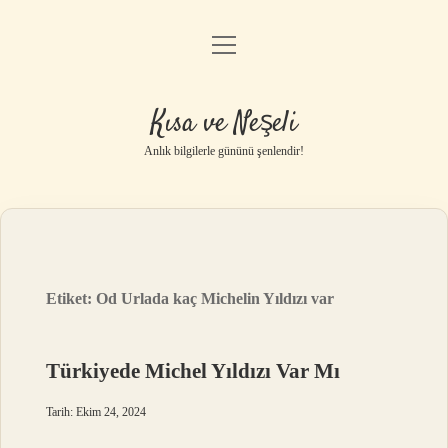
menüyü
Anasayfa
aç
Gizlilik Politikası
Kısa ve Neşeli
Yasal Uyarı
Anlık bilgilerle gününü şenlendir!
Hakkımızda
Etiket:
Od Urlada kaç Michelin Yıldızı var
Türkiyede Michel Yıldızı Var Mı
Tarih: Ekim 24, 2024