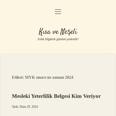
menüyü
Anasayfa
aç
Gizlilik Politikası
Kısa ve Neşeli
Yasal Uyarı
Anlık bilgilerle gününü şenlendir!
Hakkımızda
Etiket:
MYK sınavı ne zaman 2024
Mesleki Yeterlilik Belgesi Kim Veriyor
Tarih: Ekim 29, 2024