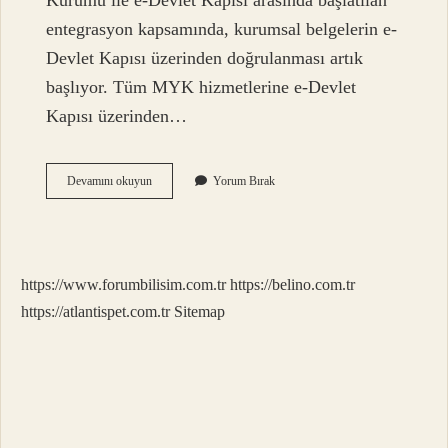
Kurumu ile e-Devlet Kapısı arasında başlatılan
entegrasyon kapsamında, kurumsal belgelerin e-
Devlet Kapısı üzerinden doğrulanması artık
başlıyor. Tüm MYK hizmetlerine e-Devlet
Kapısı üzerinden…
Mesleki
Devamını okuyun
Yorum Bırak
Yeterlilik
Belgesi
Kim
Veriyor
https://www.forumbilisim.com.tr
https://belino.com.tr
https://atlantispet.com.tr
Sitemap