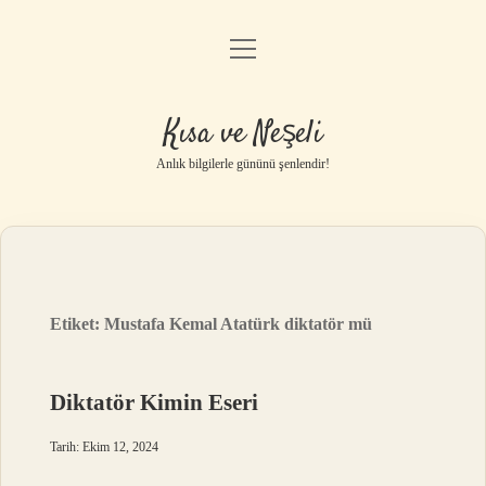
menüyü
Anasayfa
aç
Gizlilik Politikası
Kısa ve Neşeli
Yasal Uyarı
Anlık bilgilerle gününü şenlendir!
Hakkımızda
Etiket:
Mustafa Kemal Atatürk diktatör mü
Diktatör Kimin Eseri
Tarih: Ekim 12, 2024