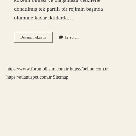
kökenli olması ve olağanüstü yetkilerle
donatılmış tek partili bir rejimin başında
ölümüne kadar iktidarda…
Diktatör
Devamını okuyun
12 Yorum
Kimin
Eseri
https://www.forumbilisim.com.tr
https://belino.com.tr
https://atlantispet.com.tr
Sitemap