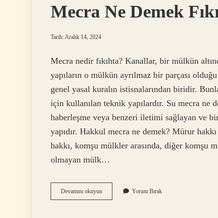
Mecra Ne Demek Fık
Tarih: Aralık 14, 2024
Mecra nedir fıkıhta? Kanallar, bir mülkün altı
yapıların o mülkün ayrılmaz bir parçası olduğu
genel yasal kuralın istisnalarından biridir. Bun
için kullanılan teknik yapılardır. Su mecra ne 
haberleşme veya benzeri iletimi sağlayan ve b
yapıdır. Hakkul mecra ne demek? Mürur hakkı a
hakkı, komşu mülkler arasında, diğer komşu mülk
olmayan mülk…
Mecra
Devamını okuyun
Yorum Bırak
Ne
Demek
Fıkıh