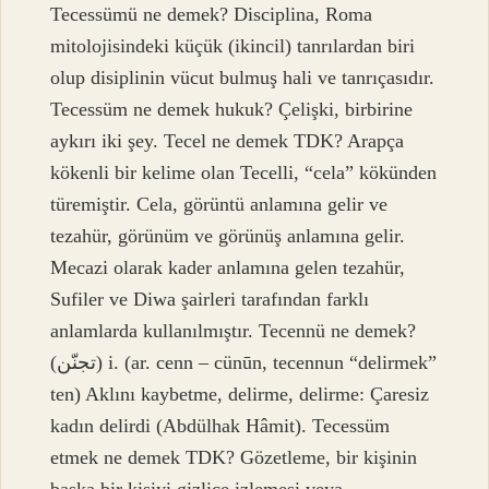
Tecessümü ne demek? Disciplina, Roma
mitolojisindeki küçük (ikincil) tanrılardan biri
olup disiplinin vücut bulmuş hali ve tanrıçasıdır.
Tecessüm ne demek hukuk? Çelişki, birbirine
aykırı iki şey. Tecel ne demek TDK? Arapça
kökenli bir kelime olan Tecelli, “cela” kökünden
türemiştir. Cela, görüntü anlamına gelir ve
tezahür, görünüm ve görünüş anlamına gelir.
Mecazi olarak kader anlamına gelen tezahür,
Sufiler ve Diwa şairleri tarafından farklı
anlamlarda kullanılmıştır. Tecennü ne demek?
(ﺗﺠﻨّﻦ) i. (ar. cenn – cünūn, tecennun “delirmek”
ten) Aklını kaybetme, delirme, delirme: Çaresiz
kadın delirdi (Abdülhak Hâmit). Tecessüm
etmek ne demek TDK? Gözetleme, bir kişinin