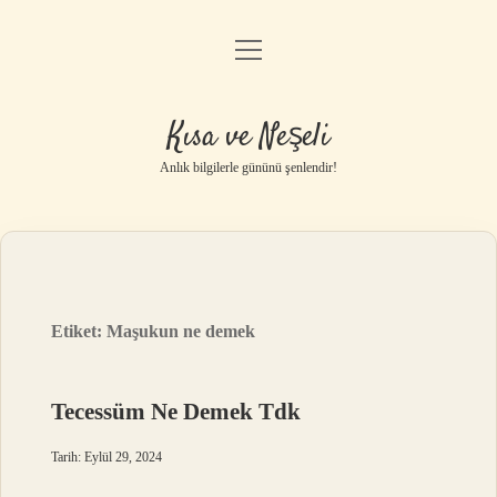
menüyü
Anasayfa
aç
Gizlilik Politikası
Kısa ve Neşeli
Yasal Uyarı
Anlık bilgilerle gününü şenlendir!
Hakkımızda
Etiket:
Maşukun ne demek
Tecessüm Ne Demek Tdk
Tarih: Eylül 29, 2024