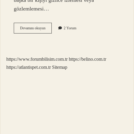
başka bir kişiyi gizlice izlemesi veya
gözlemlemesi…
Tecessüm
Devamını okuyun
2 Yorum
Ne
Demek
Tdk
https://www.forumbilisim.com.tr
https://belino.com.tr
https://atlantispet.com.tr
Sitemap