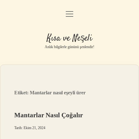
menüyü
Anasayfa
aç
Gizlilik Politikası
Kısa ve Neşeli
Yasal Uyarı
Anlık bilgilerle gününü şenlendir!
Hakkımızda
Etiket:
Mantarlar nasıl eşeyli ürer
Mantarlar Nasıl Çoğalır
Tarih: Ekim 21, 2024