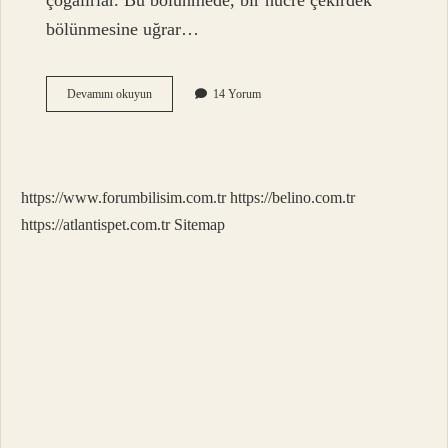
çoğalırlar. Bu bölünmede, bir hücre çekirdek
bölünmesine uğrar…
Mantarlar
Devamını okuyun
14 Yorum
Nasıl
Çoğalır
https://www.forumbilisim.com.tr
https://belino.com.tr
https://atlantispet.com.tr
Sitemap