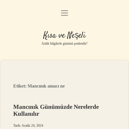
menüyü
Anasayfa
aç
Gizlilik Politikası
Kısa ve Neşeli
Yasal Uyarı
Anlık bilgilerle gününü şenlendir!
Hakkımızda
Etiket:
Mancınık amacı ne
Mancınık Günümüzde Nerelerde
Kullanılır
Tarih: Aralık 24, 2024