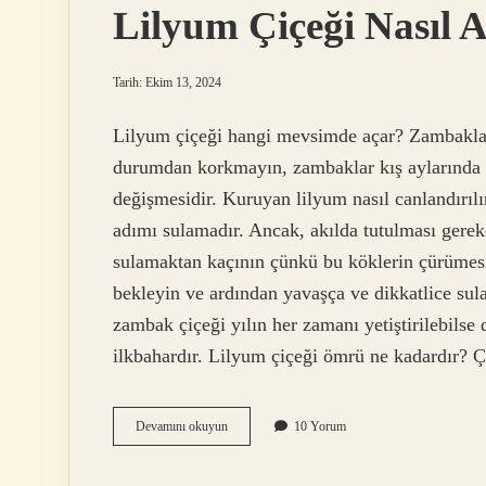
Lilyum Çiçeği Nasıl 
Tarih: Ekim 13, 2024
Lilyum çiçeği hangi mevsimde açar? Zambaklar 
durumdan korkmayın, zambaklar kış aylarında d
değişmesidir. Kuruyan lilyum nasıl canlandırı
adımı sulamadır. Ancak, akılda tutulması gereke
sulamaktan kaçının çünkü bu köklerin çürümesi
bekleyin ve ardından yavaşça ve dikkatlice sula
zambak çiçeği yılın her zamanı yetiştirilebils
ilkbahardır. Lilyum çiçeği ömrü ne kadardır? Ç
Lilyum
Devamını okuyun
10 Yorum
Çiçeği
Nasıl
Açar