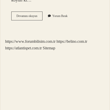
koyun ki…
Beyti
Devamını okuyun
Yorum Bırak
Kuzu
Mu
https://www.forumbilisim.com.tr
https://belino.com.tr
https://atlantispet.com.tr
Sitemap