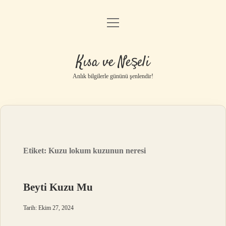
menüyü
Anasayfa
aç
Gizlilik Politikası
Kısa ve Neşeli
Yasal Uyarı
Anlık bilgilerle gününü şenlendir!
Hakkımızda
Etiket:
Kuzu lokum kuzunun neresi
Beyti Kuzu Mu
Tarih: Ekim 27, 2024