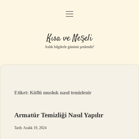
menüyü
Anasayfa
aç
Gizlilik Politikası
Kısa ve Neşeli
Yasal Uyarı
Anlık bilgilerle gününü şenlendir!
Hakkımızda
Etiket:
Küflü musluk nasıl temizlenir
Armatür Temizliği Nasıl Yapılır
Tarih: Aralık 19, 2024