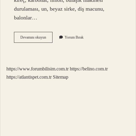
kireç, karbonat, limon, bulaşık makinesi
durulaması, un, beyaz sirke, diş macunu,
balonlar…
Armatür
Devamını okuyun
Yorum Bırak
Temizliği
Nasıl
Yapılır
https://www.forumbilisim.com.tr
https://belino.com.tr
https://atlantispet.com.tr
Sitemap