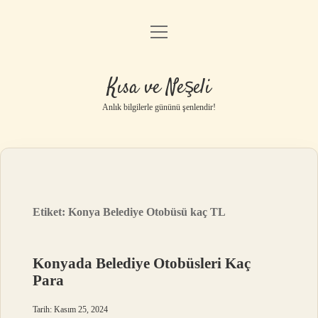
menüyü
Anasayfa
aç
Gizlilik Politikası
Kısa ve Neşeli
Yasal Uyarı
Anlık bilgilerle gününü şenlendir!
Hakkımızda
Etiket:
Konya Belediye Otobüsü kaç TL
Konyada Belediye Otobüsleri Kaç
Para
Tarih: Kasım 25, 2024