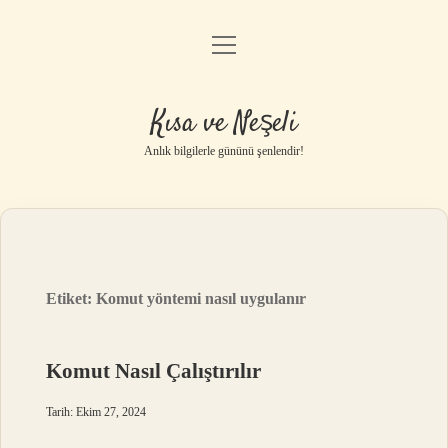
menüyü
Anasayfa
aç
Gizlilik Politikası
Kısa ve Neşeli
Yasal Uyarı
Anlık bilgilerle gününü şenlendir!
Hakkımızda
Etiket:
Komut yöntemi nasıl uygulanır
Komut Nasıl Çalıştırılır
Tarih: Ekim 27, 2024