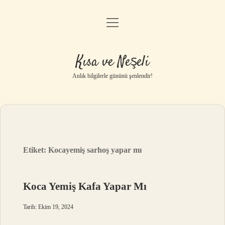
menüyü
Anasayfa
aç
Gizlilik Politikası
Kısa ve Neşeli
Yasal Uyarı
Anlık bilgilerle gününü şenlendir!
Hakkımızda
Etiket:
Kocayemiş sarhoş yapar mı
Koca Yemiş Kafa Yapar Mı
Tarih: Ekim 19, 2024