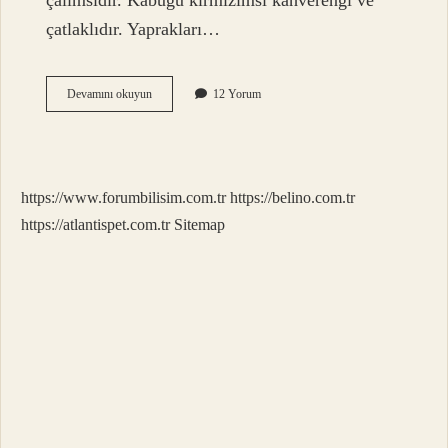
çalımsıdır. Kabuğu kırmızımsı kahverengi ve
çatlaklıdır. Yaprakları…
Koca
Devamını okuyun
12 Yorum
Yemiş
Kafa
Yapar
Mı
https://www.forumbilisim.com.tr
https://belino.com.tr
https://atlantispet.com.tr
Sitemap