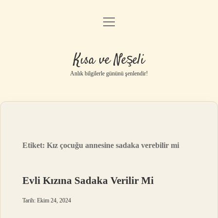
menüyü
Anasayfa
aç
Gizlilik Politikası
Kısa ve Neşeli
Yasal Uyarı
Anlık bilgilerle gününü şenlendir!
Hakkımızda
Etiket:
Kız çocuğu annesine sadaka verebilir mi
Evli Kızına Sadaka Verilir Mi
Tarih: Ekim 24, 2024