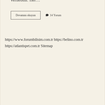
verilebilir. Her…
Evli
Devamını okuyun
14 Yorum
Kızına
Sadaka
Verilir
Mi
https://www.forumbilisim.com.tr
https://belino.com.tr
https://atlantispet.com.tr
Sitemap