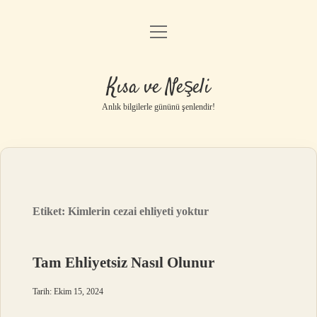
menüyü
Anasayfa
aç
Gizlilik Politikası
Kısa ve Neşeli
Yasal Uyarı
Anlık bilgilerle gününü şenlendir!
Hakkımızda
Etiket:
Kimlerin cezai ehliyeti yoktur
Tam Ehliyetsiz Nasıl Olunur
Tarih: Ekim 15, 2024