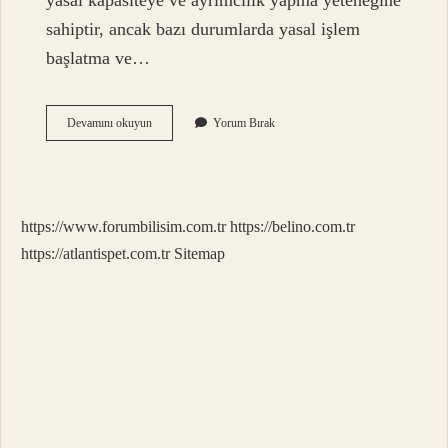
yasal kapasiteye ve ayrımcılık yapma yeteneğine
sahiptir, ancak bazı durumlarda yasal işlem
başlatma ve…
Tam
Devamını okuyun
Yorum Bırak
Ehliyetsiz
Nasıl
Olunur
https://www.forumbilisim.com.tr
https://belino.com.tr
https://atlantispet.com.tr
Sitemap