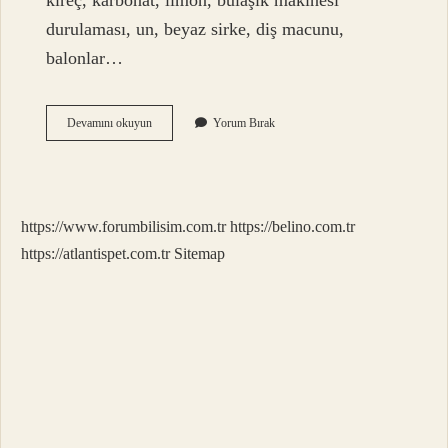
kireç, karbonat, limon, bulaşık makinesi
durulaması, un, beyaz sirke, diş macunu,
balonlar…
Armatür
Devamını okuyun
Yorum Bırak
Temizliği
Nasıl
Yapılır
https://www.forumbilisim.com.tr
https://belino.com.tr
https://atlantispet.com.tr
Sitemap