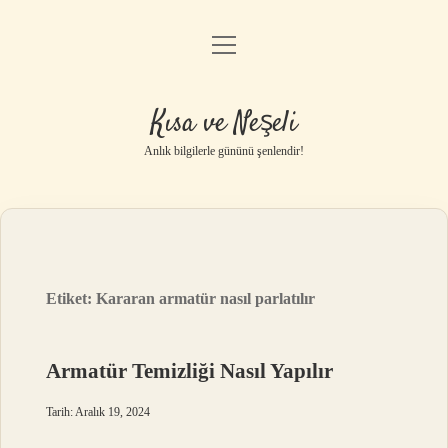
menüyü
Anasayfa
aç
Gizlilik Politikası
Kısa ve Neşeli
Yasal Uyarı
Anlık bilgilerle gününü şenlendir!
Hakkımızda
Etiket:
Kararan armatür nasıl parlatılır
Armatür Temizliği Nasıl Yapılır
Tarih: Aralık 19, 2024