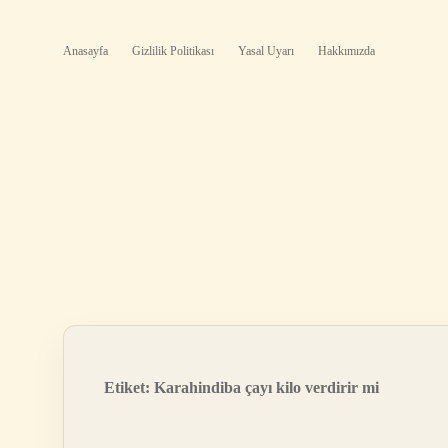
Anasayfa
Gizlilik Politikası
Yasal Uyarı
Hakkımızda
Etiket:
Karahindiba çayı kilo verdirir mi