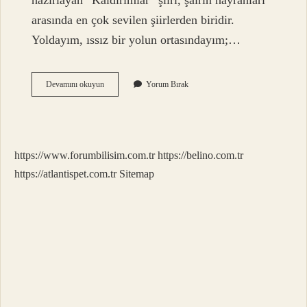
hazırlayan “Kaldırımlar” şiiri, şairin hayranları
arasında en çok sevilen şiirlerden biridir.
Yoldayım, ıssız bir yolun ortasındayım;…
Kaldırımlar
Devamını okuyun
Yorum Bırak
Kime
Ait
https://www.forumbilisim.com.tr
https://belino.com.tr
https://atlantispet.com.tr
Sitemap