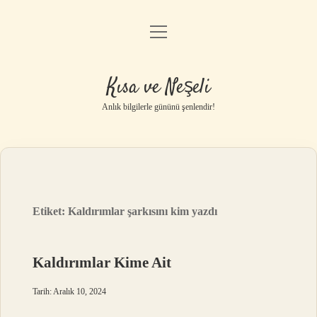
menüyü
Anasayfa
aç
Gizlilik Politikası
Kısa ve Neşeli
Yasal Uyarı
Anlık bilgilerle gününü şenlendir!
Hakkımızda
Etiket:
Kaldırımlar şarkısını kim yazdı
Kaldırımlar Kime Ait
Tarih: Aralık 10, 2024