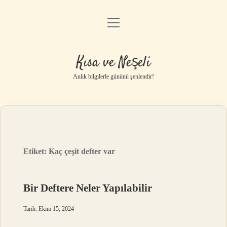
menüyü
Anasayfa
aç
Gizlilik Politikası
Kısa ve Neşeli
Yasal Uyarı
Anlık bilgilerle gününü şenlendir!
Hakkımızda
Etiket:
Kaç çeşit defter var
Bir Deftere Neler Yapılabilir
Tarih: Ekim 15, 2024