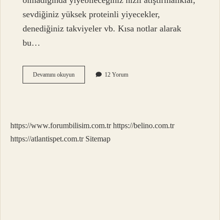
olmadığında yiyebileceğiniz hızlı atıştırmalıklar,
sevdiğiniz yüksek proteinli yiyecekler,
denediğiniz takviyeler vb. Kısa notlar alarak
bu…
Bir
Devamını okuyun
12 Yorum
Deftere
Neler
Yapılabilir
https://www.forumbilisim.com.tr
https://belino.com.tr
https://atlantispet.com.tr
Sitemap