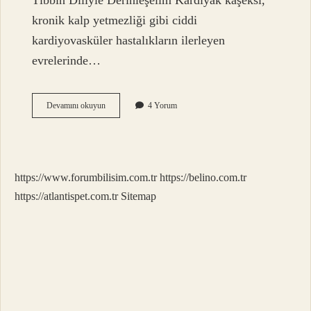
Tıbbın Diliyle Derinleşelim Kardiyak kaşeksi,
kronik kalp yetmezliği gibi ciddi
kardiyovasküler hastalıkların ilerleyen
evrelerinde…
Kardiyak
Devamını okuyun
4 Yorum
kaşeksi
ne
demek
tıp
?
https://www.forumbilisim.com.tr
https://belino.com.tr
https://atlantispet.com.tr
Sitemap