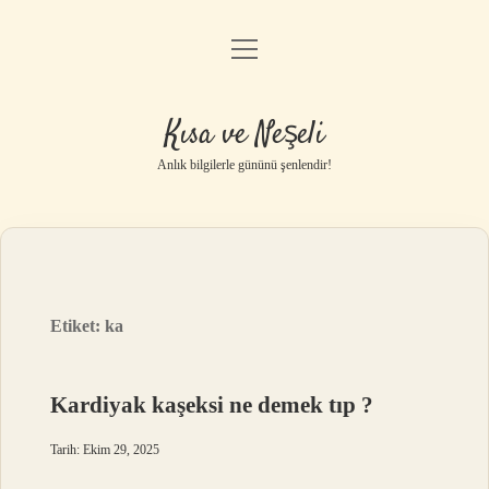
menüyü
Anasayfa
aç
Gizlilik Politikası
Kısa ve Neşeli
Yasal Uyarı
Anlık bilgilerle gününü şenlendir!
Hakkımızda
Etiket:
ka
Kardiyak kaşeksi ne demek tıp ?
Tarih: Ekim 29, 2025