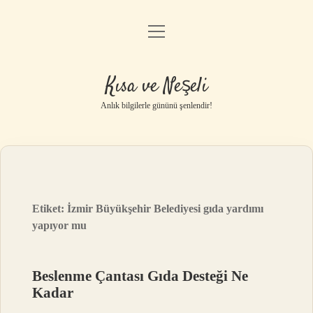
menüyü
Anasayfa
aç
Gizlilik Politikası
Kısa ve Neşeli
Yasal Uyarı
Anlık bilgilerle gününü şenlendir!
Hakkımızda
Etiket:
İzmir Büyükşehir Belediyesi gıda yardımı
yapıyor mu
Beslenme Çantası Gıda Desteği Ne
Kadar