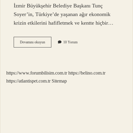
İzmir Büyükşehir Belediye Başkanı Tunç
Soyer’in, Türkiye’de yaşanan ağır ekonomik
krizin etkilerini hafifletmek ve kentte hiçbir…
Beslenme
Devamını okuyun
10 Yorum
Çantası
Gıda
Desteği
Ne
Kadar
https://www.forumbilisim.com.tr
https://belino.com.tr
https://atlantispet.com.tr
Sitemap