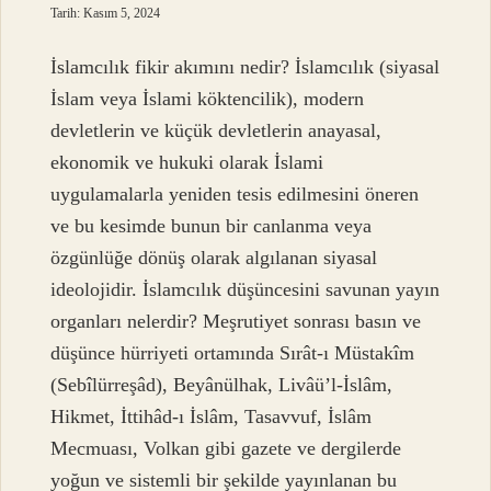
Tarih: Kasım 5, 2024
İslamcılık fikir akımını nedir? İslamcılık (siyasal
İslam veya İslami köktencilik), modern
devletlerin ve küçük devletlerin anayasal,
ekonomik ve hukuki olarak İslami
uygulamalarla yeniden tesis edilmesini öneren
ve bu kesimde bunun bir canlanma veya
özgünlüğe dönüş olarak algılanan siyasal
ideolojidir. İslamcılık düşüncesini savunan yayın
organları nelerdir? Meşrutiyet sonrası basın ve
düşünce hürriyeti ortamında Sırât-ı Müstakîm
(Sebîlürreşâd), Beyânülhak, Livâü’l-İslâm,
Hikmet, İttihâd-ı İslâm, Tasavvuf, İslâm
Mecmuası, Volkan gibi gazete ve dergilerde
yoğun ve sistemli bir şekilde yayınlanan bu