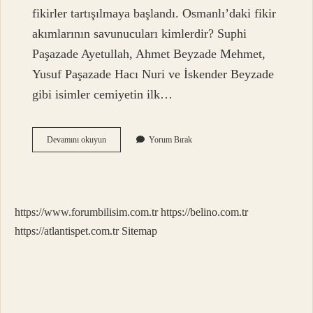
fikirler tartışılmaya başlandı. Osmanlı’daki fikir
akımlarının savunucuları kimlerdir? Suphi
Paşazade Ayetullah, Ahmet Beyzade Mehmet,
Yusuf Paşazade Hacı Nuri ve İskender Beyzade
gibi isimler cemiyetin ilk…
İSlamcılık
Devamını okuyun
Yorum Bırak
Fikir
Akımını
Kim
Savunmuştur
https://www.forumbilisim.com.tr
https://belino.com.tr
https://atlantispet.com.tr
Sitemap