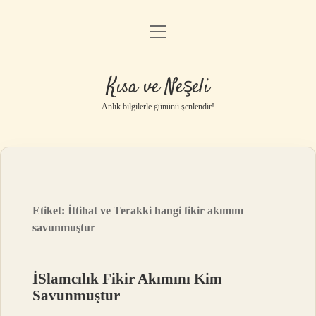
menüyü
Anasayfa
aç
Gizlilik Politikası
Kısa ve Neşeli
Yasal Uyarı
Anlık bilgilerle gününü şenlendir!
Hakkımızda
Etiket:
İttihat ve Terakki hangi fikir akımını
savunmuştur
İSlamcılık Fikir Akımını Kim
Savunmuştur