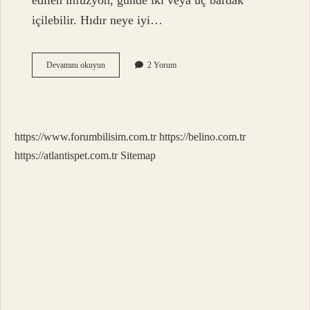
edilen infüzyon, günde iki veya üç bardak
içilebilir. Hıdır neye iyi…
Itır
Devamını okuyun
2 Yorum
In
Faydaları
Nelerdir
https://www.forumbilisim.com.tr
https://belino.com.tr
https://atlantispet.com.tr
Sitemap