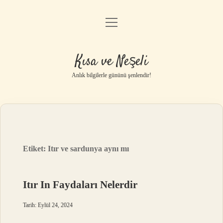
menüyü
Anasayfa
aç
Gizlilik Politikası
Kısa ve Neşeli
Yasal Uyarı
Anlık bilgilerle gününü şenlendir!
Hakkımızda
Etiket:
Itır ve sardunya aynı mı
Itır In Faydaları Nelerdir
Tarih: Eylül 24, 2024