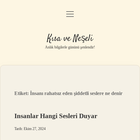
menüyü
Anasayfa
aç
Gizlilik Politikası
Kısa ve Neşeli
Yasal Uyarı
Anlık bilgilerle gününü şenlendir!
Hakkımızda
Etiket:
İnsanı rahatsız eden şiddetli seslere ne denir
Insanlar Hangi Sesleri Duyar
Tarih: Ekim 27, 2024