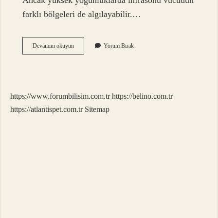
Ancak yüksek yoğunluklarda infrasonu vücudun
farklı bölgeleri de algılayabilir.…
Insanlar
Devamını okuyun
Yorum Bırak
Hangi
Sesleri
Duyar
https://www.forumbilisim.com.tr
https://belino.com.tr
https://atlantispet.com.tr
Sitemap