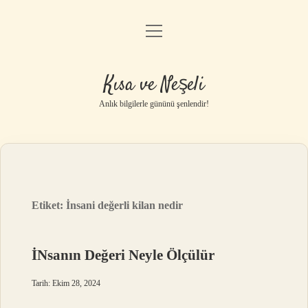
menüyü
Anasayfa
aç
Gizlilik Politikası
Kısa ve Neşeli
Yasal Uyarı
Anlık bilgilerle gününü şenlendir!
Hakkımızda
Etiket:
İnsani değerli kilan nedir
İNsanın Değeri Neyle Ölçülür
Tarih: Ekim 28, 2024