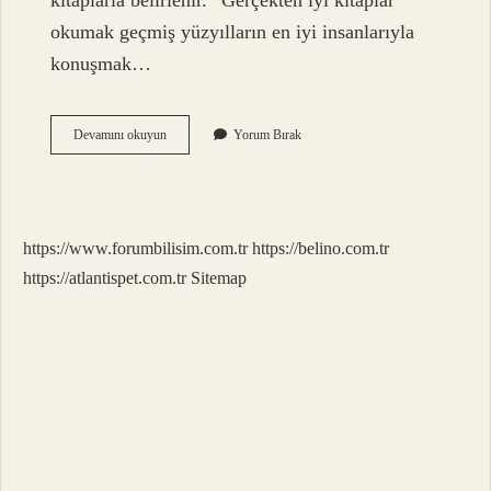
kitaplarla belirlenir.” Gerçekten iyi kitaplar
okumak geçmiş yüzyılların en iyi insanlarıyla
konuşmak…
İNsanın
Devamını okuyun
Yorum Bırak
Değeri
Neyle
Ölçülür
https://www.forumbilisim.com.tr
https://belino.com.tr
https://atlantispet.com.tr
Sitemap