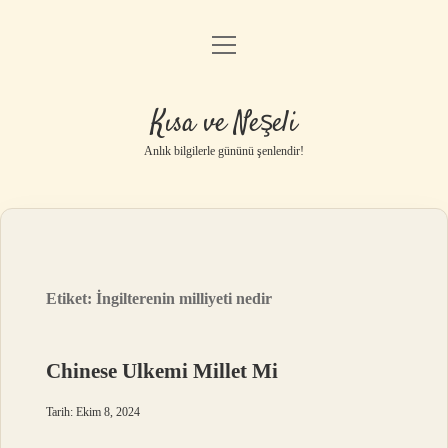
menüyü
Anasayfa
aç
Gizlilik Politikası
Kısa ve Neşeli
Yasal Uyarı
Anlık bilgilerle gününü şenlendir!
Hakkımızda
Etiket:
İngilterenin milliyeti nedir
Chinese Ulkemi Millet Mi
Tarih: Ekim 8, 2024