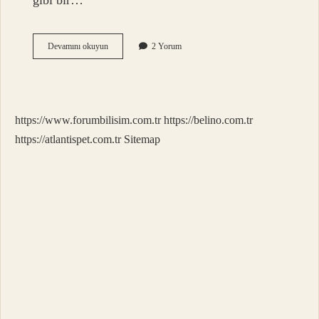
gibi bir…
Chinese
Devamını okuyun
2 Yorum
Ulkemi
Millet
Mi
https://www.forumbilisim.com.tr
https://belino.com.tr
https://atlantispet.com.tr
Sitemap