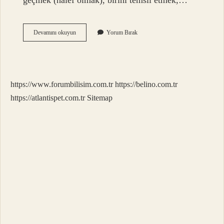
geçmek (halef olmak), birini temsil etmek,…
Hilâf
Devamını okuyun
Yorum Bırak
Ne
Demek
Islam
https://www.forumbilisim.com.tr
https://belino.com.tr
https://atlantispet.com.tr
Sitemap