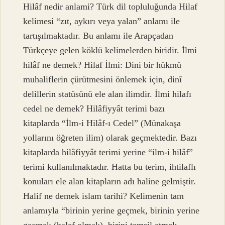
Hilâf nedir anlami? Türk dil topluluğunda Hilaf
kelimesi “zıt, aykırı veya yalan” anlamı ile
tartışılmaktadır. Bu anlamı ile Arapçadan
Türkçeye gelen köklü kelimelerden biridir. İlmi
hilâf ne demek? Hilaf İlmi: Dini bir hükmü
muhaliflerin çürütmesini önlemek için, dinî
delillerin statüsünü ele alan ilimdir. İlmi hilafı
cedel ne demek? Hilâfiyyât terimi bazı
kitaplarda “İlm-i Hilâf-ı Cedel” (Münakaşa
yollarını öğreten ilim) olarak geçmektedir. Bazı
kitaplarda hilâfiyyât terimi yerine “ilm-i hilâf”
terimi kullanılmaktadır. Hatta bu terim, ihtilaflı
konuları ele alan kitapların adı haline gelmiştir.
Halif ne demek islam tarihi? Kelimenin tam
anlamıyla “birinin yerine geçmek, birinin yerine