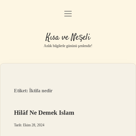
menüyü
Anasayfa
aç
Gizlilik Politikası
Kısa ve Neşeli
Yasal Uyarı
Anlık bilgilerle gününü şenlendir!
Hakkımızda
Etiket:
İktifa nedir
Hilâf Ne Demek Islam
Tarih: Ekim 28, 2024