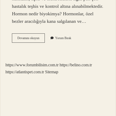
hastalık teşhis ve kontrol altına alınabilmektedir.
Hormon nedir biyokimya? Hormonlar, özel
bezler aracılığıyla kana salgılanan ve…
Biyokimya
Devamını okuyun
Yorum Bırak
Hormon
Testi
Neden
Yapılır
https://www.forumbilisim.com.tr
https://belino.com.tr
https://atlantispet.com.tr
Sitemap