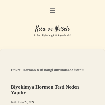
menüyü
Anasayfa
aç
Gizlilik Politikası
Kısa ve Neşeli
Yasal Uyarı
Anlık bilgilerle gününü şenlendir!
Hakkımızda
Etiket:
Hormon testi hangi durumlarda istenir
Biyokimya Hormon Testi Neden
Yapılır
Tarih: Ekim 29, 2024