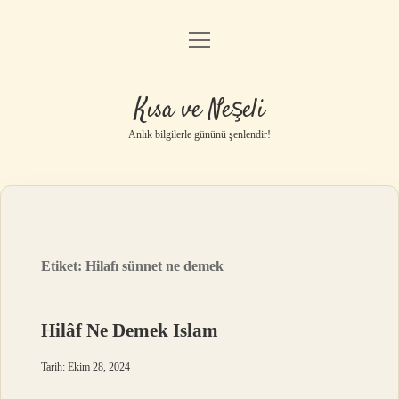
menüyü
Anasayfa
aç
Gizlilik Politikası
Kısa ve Neşeli
Yasal Uyarı
Anlık bilgilerle gününü şenlendir!
Hakkımızda
Etiket:
Hilafı sünnet ne demek
Hilâf Ne Demek Islam
Tarih: Ekim 28, 2024