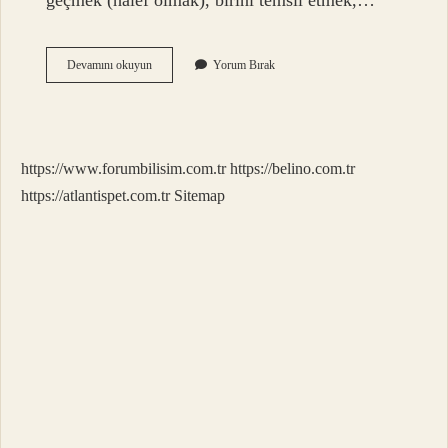
geçmek (halef olmak), birini temsil etmek,…
Hilâf
Devamını okuyun
Yorum Bırak
Ne
Demek
Islam
https://www.forumbilisim.com.tr
https://belino.com.tr
https://atlantispet.com.tr
Sitemap