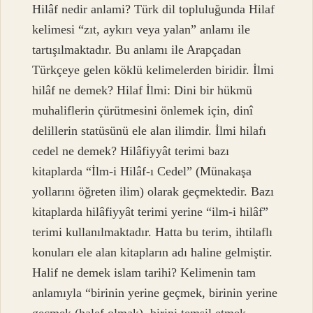
Hilâf nedir anlami? Türk dil topluluğunda Hilaf
kelimesi “zıt, aykırı veya yalan” anlamı ile
tartışılmaktadır. Bu anlamı ile Arapçadan
Türkçeye gelen köklü kelimelerden biridir. İlmi
hilâf ne demek? Hilaf İlmi: Dini bir hükmü
muhaliflerin çürütmesini önlemek için, dinî
delillerin statüsünü ele alan ilimdir. İlmi hilafı
cedel ne demek? Hilâfiyyât terimi bazı
kitaplarda “İlm-i Hilâf-ı Cedel” (Münakaşa
yollarını öğreten ilim) olarak geçmektedir. Bazı
kitaplarda hilâfiyyât terimi yerine “ilm-i hilâf”
terimi kullanılmaktadır. Hatta bu terim, ihtilaflı
konuları ele alan kitapların adı haline gelmiştir.
Halif ne demek islam tarihi? Kelimenin tam
anlamıyla “birinin yerine geçmek, birinin yerine