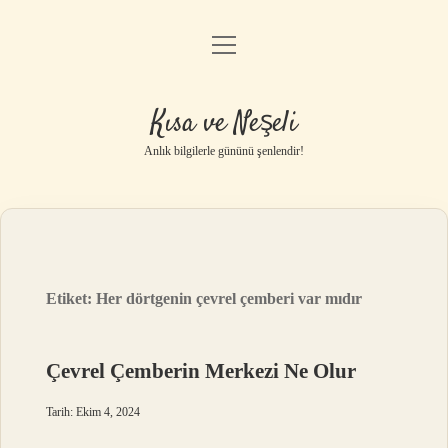
menüyü
Anasayfa
aç
Gizlilik Politikası
Kısa ve Neşeli
Yasal Uyarı
Anlık bilgilerle gününü şenlendir!
Hakkımızda
Etiket:
Her dörtgenin çevrel çemberi var mıdır
Çevrel Çemberin Merkezi Ne Olur
Tarih: Ekim 4, 2024