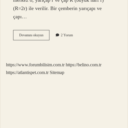
merkez o, yarıçap r ve çap R (büyük harf r)
(R=2r) ile verilir. Bir çemberin yarıçapı ve
çapı…
Çevrel
Devamını okuyun
2 Yorum
Çemberin
Merkezi
Ne
Olur
https://www.forumbilisim.com.tr
https://belino.com.tr
https://atlantispet.com.tr
Sitemap