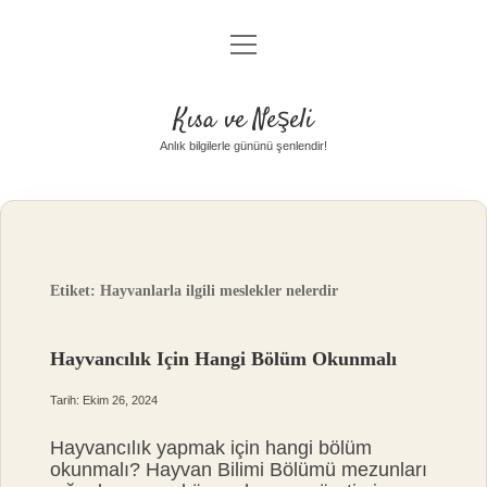
menüyü
Anasayfa
aç
Gizlilik Politikası
Kısa ve Neşeli
Yasal Uyarı
Anlık bilgilerle gününü şenlendir!
Hakkımızda
Etiket:
Hayvanlarla ilgili meslekler nelerdir
Hayvancılık Için Hangi Bölüm Okunmalı
Tarih: Ekim 26, 2024
Hayvancılık yapmak için hangi bölüm
okunmalı? Hayvan Bilimi Bölümü mezunları