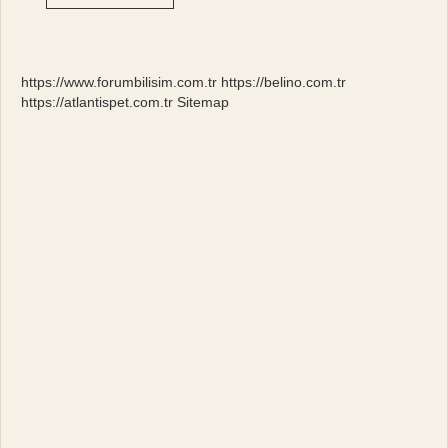
Için
Hangi
Bölüm
Okunmalı
https://www.forumbilisim.com.tr
https://belino.com.tr
https://atlantispet.com.tr
Sitemap