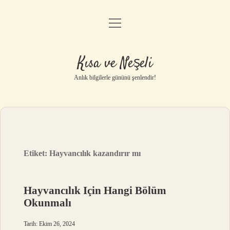
menüyü
Anasayfa
aç
Gizlilik Politikası
Kısa ve Neşeli
Yasal Uyarı
Anlık bilgilerle gününü şenlendir!
Hakkımızda
Etiket:
Hayvancılık kazandırır mı
Hayvancılık Için Hangi Bölüm
Okunmalı
Tarih: Ekim 26, 2024