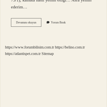
75/1), kâinata nasıl yemin ettiği… Asra yemin
ederim…
Asr
Devamını okuyun
Yorum Bırak
Neye
Yemin
https://www.forumbilisim.com.tr
https://belino.com.tr
https://atlantispet.com.tr
Sitemap