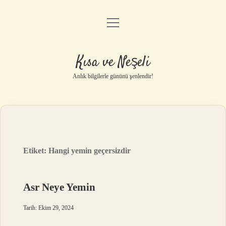
menüyü
Anasayfa
aç
Gizlilik Politikası
Kısa ve Neşeli
Yasal Uyarı
Anlık bilgilerle gününü şenlendir!
Hakkımızda
Etiket:
Hangi yemin geçersizdir
Asr Neye Yemin
Tarih: Ekim 29, 2024