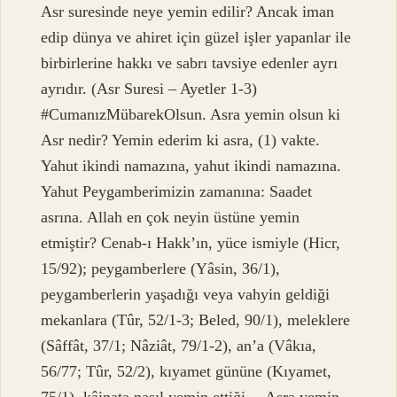
Asr suresinde neye yemin edilir? Ancak iman
edip dünya ve ahiret için güzel işler yapanlar ile
birbirlerine hakkı ve sabrı tavsiye edenler ayrı
ayrıdır. (Asr Suresi – Ayetler 1-3)
#CumanızMübarekOlsun. Asra yemin olsun ki
Asr nedir? Yemin ederim ki asra, (1) vakte.
Yahut ikindi namazına, yahut ikindi namazına.
Yahut Peygamberimizin zamanına: Saadet
asrına. Allah en çok neyin üstüne yemin
etmiştir? Cenab-ı Hakk’ın, yüce ismiyle (Hicr,
15/92); peygamberlere (Yâsin, 36/1),
peygamberlerin yaşadığı veya vahyin geldiği
mekanlara (Tûr, 52/1-3; Beled, 90/1), meleklere
(Sâffât, 37/1; Nâziât, 79/1-2), an’a (Vâkıa,
56/77; Tûr, 52/2), kıyamet gününe (Kıyamet,