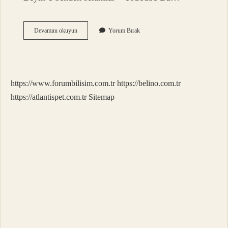
Hudutsuz
Devamını okuyun
Yorum Bırak
Sevda
Türküyü
Kim
Söylüyor
https://www.forumbilisim.com.tr
https://belino.com.tr
https://atlantispet.com.tr
Sitemap