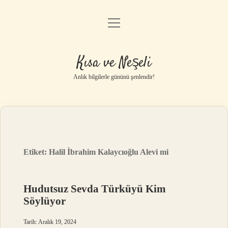
menüyü
Anasayfa
aç
Gizlilik Politikası
Kısa ve Neşeli
Yasal Uyarı
Anlık bilgilerle gününü şenlendir!
Hakkımızda
Etiket:
Halil İbrahim Kalaycıoğlu Alevi mi
Hudutsuz Sevda Türküyü Kim
Söylüyor
Tarih: Aralık 19, 2024