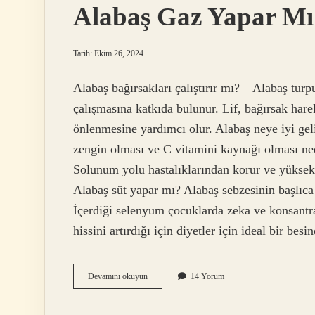
Alabaş Gaz Yapar Mı
Tarih: Ekim 26, 2024
Alabaş bağırsakları çalıştırır mı? – Alabaş turp
çalışmasına katkıda bulunur. Lif, bağırsak harek
önlenmesine yardımcı olur. Alabaş neye iyi ge
zengin olması ve C vitamini kaynağı olması n
Solunum yolu hastalıklarından korur ve yüksek 
Alabaş süt yapar mı? Alabaş sebzesinin başlıca 
İçerdiği selenyum çocuklarda zeka ve konsantras
hissini artırdığı için diyetler için ideal bir be
Alabaş
Devamını okuyun
14 Yorum
Gaz
Yapar
Mı