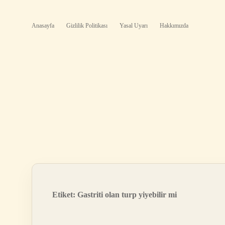
Anasayfa
Gizlilik Politikası
Yasal Uyarı
Hakkımızda
Etiket:
Gastriti olan turp yiyebilir mi