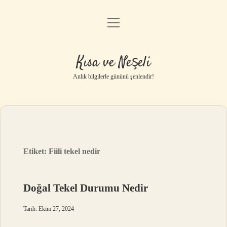
menüyü
Anasayfa
aç
Gizlilik Politikası
Kısa ve Neşeli
Yasal Uyarı
Anlık bilgilerle gününü şenlendir!
Hakkımızda
Etiket:
Fiili tekel nedir
Doğal Tekel Durumu Nedir
Tarih: Ekim 27, 2024