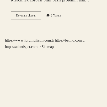
Mercimek çorbası bitki bazlı proteinin ana…
En
Devamını okuyun
2 Yorum
Çok
Sevilen
Çorba
Hangisi
https://www.forumbilisim.com.tr
https://belino.com.tr
https://atlantispet.com.tr
Sitemap