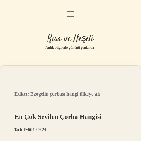
menüyü
Anasayfa
aç
Gizlilik Politikası
Kısa ve Neşeli
Yasal Uyarı
Anlık bilgilerle gününü şenlendir!
Hakkımızda
Etiket:
Ezogelin çorbası hangi ülkeye ait
En Çok Sevilen Çorba Hangisi
Tarih: Eylül 19, 2024