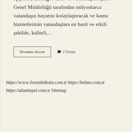
Genel Müdürlüğü tarafından milyonlarca
vatandaşın hayatını kolaylaştıracak ve kamu
hizmetlerinin vatandaşlara en basit ve etkili
şekilde, kaliteli,…
Yetişkinler
Devamını okuyun
2 Yorum
Için
Doğum
Belgesi
Nereden
Alınır
https://www.forumbilisim.com.tr
https://belino.com.tr
https://atlantispet.com.tr
Sitemap