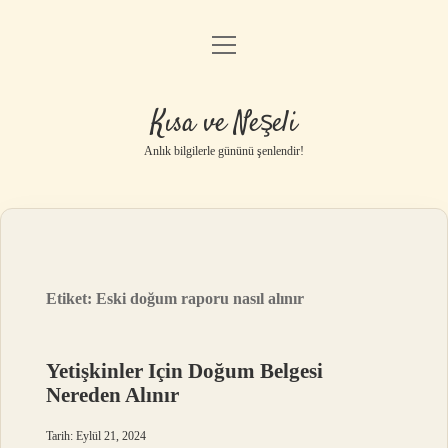
menüyü
Anasayfa
aç
Gizlilik Politikası
Kısa ve Neşeli
Yasal Uyarı
Anlık bilgilerle gününü şenlendir!
Hakkımızda
Etiket:
Eski doğum raporu nasıl alınır
Yetişkinler Için Doğum Belgesi
Nereden Alınır
Tarih: Eylül 21, 2024