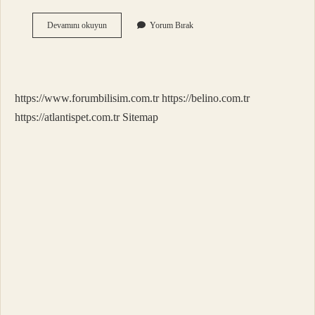
Türkiyenin
Devamını okuyun
Yorum Bırak
En
Lüks
Oteli
Hangisi
https://www.forumbilisim.com.tr
https://belino.com.tr
https://atlantispet.com.tr
Sitemap