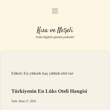
menüyü
Anasayfa
aç
Gizlilik Politikası
Kısa ve Neşeli
Yasal Uyarı
Anlık bilgilerle gününü şenlendir!
Hakkımızda
Etiket:
En yüksek kaç yıldızlı otel var
Türkiyenin En Lüks Oteli Hangisi
Tarih: Ekim 27, 2024