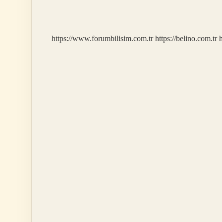
Kaç
Yılında
Girdi
https://www.forumbilisim.com.tr
https://belino.com.tr
h