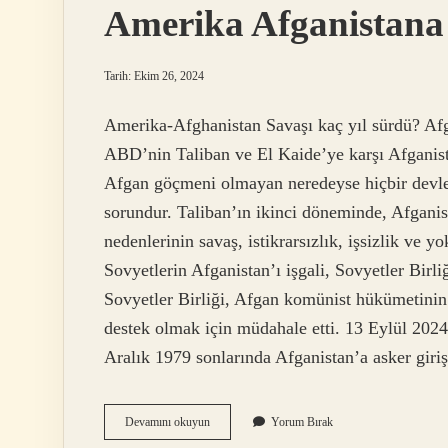
Amerika Afganistana 
Tarih: Ekim 26, 2024
Amerika-Afghanistan Savaşı kaç yıl sürdü? Af
ABD’nin Taliban ve El Kaide’ye karşı Afganist
Afgan göçmeni olmayan neredeyse hiçbir devlet
sorundur. Taliban’ın ikinci döneminde, Afganis
nedenlerinin savaş, istikrarsızlık, işsizlik ve 
Sovyetlerin Afganistan’ı işgali, Sovyetler Birli
Sovyetler Birliği, Afgan komünist hükümetinin
destek olmak için müdahale etti. 13 Eylül 2024S
Aralık 1979 sonlarında Afganistan’a asker giri
Amerika
Devamını okuyun
Yorum Bırak
Afganistana