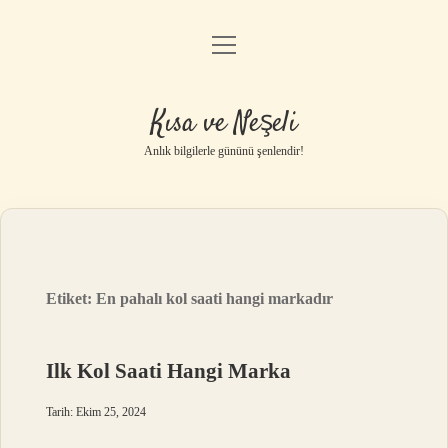
menüyü
Anasayfa
aç
Gizlilik Politikası
Kısa ve Neşeli
Yasal Uyarı
Anlık bilgilerle gününü şenlendir!
Hakkımızda
Etiket:
En pahalı kol saati hangi markadır
Ilk Kol Saati Hangi Marka
Tarih: Ekim 25, 2024