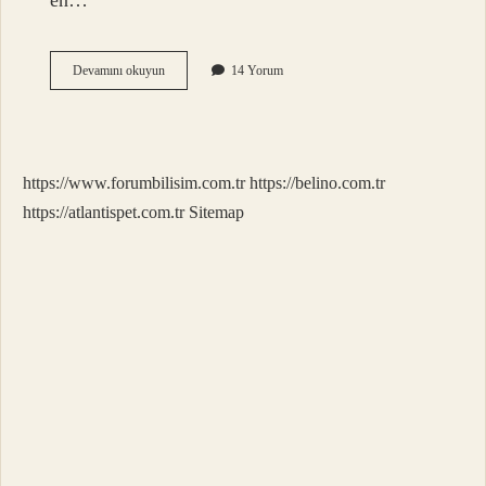
en…
Ilk
Devamını okuyun
14 Yorum
Kol
Saati
Hangi
Marka
https://www.forumbilisim.com.tr
https://belino.com.tr
https://atlantispet.com.tr
Sitemap