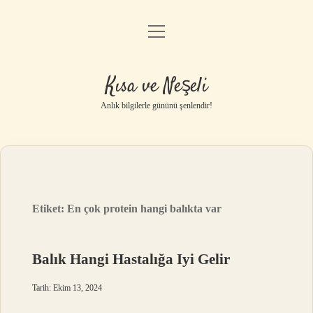
menüyü
Anasayfa
aç
Gizlilik Politikası
Kısa ve Neşeli
Yasal Uyarı
Anlık bilgilerle gününü şenlendir!
Hakkımızda
Etiket:
En çok protein hangi balıkta var
Balık Hangi Hastalığa Iyi Gelir
Tarih: Ekim 13, 2024