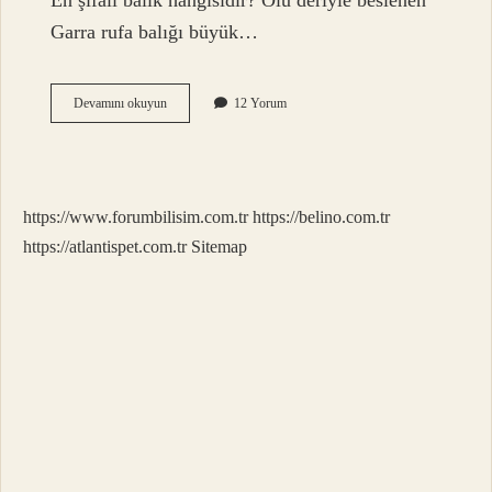
En şifalı balık hangisidir? Ölü deriyle beslenen
Garra rufa balığı büyük…
Balık
Devamını okuyun
12 Yorum
Hangi
Hastalığa
Iyi
Gelir
https://www.forumbilisim.com.tr
https://belino.com.tr
https://atlantispet.com.tr
Sitemap