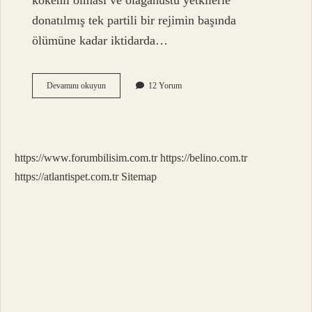
kökenli olması ve olağanüstü yetkilerle
donatılmış tek partili bir rejimin başında
ölümüne kadar iktidarda…
Diktatör
Devamını okuyun
12 Yorum
Kimin
Eseri
https://www.forumbilisim.com.tr
https://belino.com.tr
https://atlantispet.com.tr
Sitemap