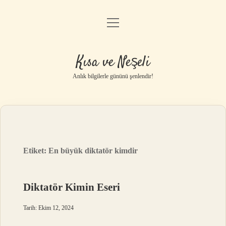
menüyü
Anasayfa
aç
Gizlilik Politikası
Kısa ve Neşeli
Yasal Uyarı
Anlık bilgilerle gününü şenlendir!
Hakkımızda
Etiket:
En büyük diktatör kimdir
Diktatör Kimin Eseri
Tarih: Ekim 12, 2024