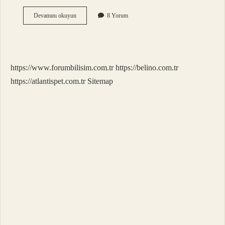
1
Devamını okuyun
8 Yorum
Kg
Un
Ne
Kadar
Maya
https://www.forumbilisim.com.tr
https://belino.com.tr
Konur
https://atlantispet.com.tr
Sitemap