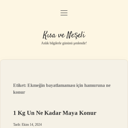
menüyü
Anasayfa
aç
Gizlilik Politikası
Kısa ve Neşeli
Yasal Uyarı
Anlık bilgilerle gününü şenlendir!
Hakkımızda
Etiket:
Ekmeğin bayatlamaması için hamuruna ne
konur
1 Kg Un Ne Kadar Maya Konur
Tarih: Ekim 14, 2024