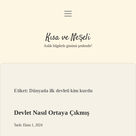
menüyü
Anasayfa
aç
Gizlilik Politikası
Kısa ve Neşeli
Yasal Uyarı
Anlık bilgilerle gününü şenlendir!
Hakkımızda
Etiket:
Dünyada ilk devleti kim kurdu
Devlet Nasıl Ortaya Çıkmış
Tarih: Ekim 1, 2024