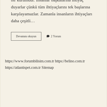
bir kurumdur. İnsanlar başkalarına ihtiyaç
duyarlar çünkü tüm ihtiyaçlarını tek başlarına
karşılayamazlar. Zamanla insanların ihtiyaçları
daha çeşitli…
Devlet
Devamını okuyun
2 Yorum
Nasıl
Ortaya
Çıkmış
https://www.forumbilisim.com.tr
https://belino.com.tr
https://atlantispet.com.tr
Sitemap